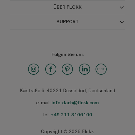
Konferenzstühle
Bildung
ÜBER FLOKK
Gesundheitswesen
Stapelbare Stühle
Über Flokk
SUPPORT
Gemeinschaftsbereiche
Nachhaltigkeit
Tische
FAQ
Gestaltung von Arbeitsräumen
Pflege & Wartung
Alle Produkte
Home Office
Folgen Sie uns
Haben Sie einen Konfigurationscode?
Garantie und Produktqualität
24/7 Dauereinsatz
24/7-Lösungen
Richtlinien und Zertifikate
Kontakt
Kaistraße 6, 40221 Düsseldorf, Deutschland
Datenschutzrichtlinien
Showrooms
e-mail:
info-dach@flokk.com
Allgemeine Geschäftsbedingungen
Für Investoren
tel:
+49 211 3106100
Stellenangebote
Impressum
Copyright © 2026 Flokk