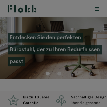
Startseite
Entdecken Sie den perfekten
PRODUKTE
Bürostuhl, der zu Ihren Bedürfnissen
PROJEKTE
passt
DESIGNER
MARKEN
BLOG
Bis zu 10 Jahre
Nachhaltiges Design
SHOP
Garantie
über die gesamte