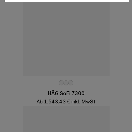
Variationen
HÅG SoFi 7300
Ab 1,543.43 € inkl. MwSt