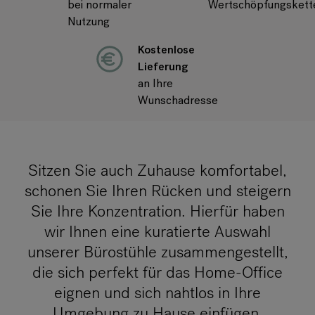
bei normaler
Wertschöpfungskett
GERMANY
Nutzung
Kostenlose
Über Flokk
Lieferung
an Ihre
Investor
Wunschadresse
Nachhaltigkeit
Showrooms
Sitzen Sie auch Zuhause komfortabel,
schonen Sie Ihren Rücken und steigern
Downloadbereich
Sie Ihre Konzentration. Hierfür haben
wir Ihnen eine kuratierte Auswahl
Flokk HUB
unserer Bürostühle zusammengestellt,
die sich perfekt für das Home-Office
eignen und sich nahtlos in Ihre
Umgebung zu Hause einfügen.